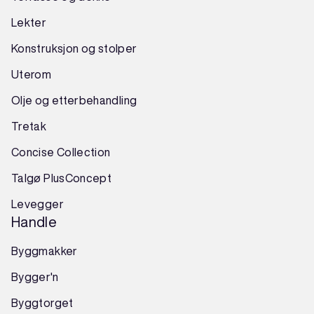
Lekter
Konstruksjon
og
stolper
Uterom
Olje og etterbehandling
Tretak
Concise Collection
Talgø PlusConcept
Levegger
Handle
Byggmakker
Bygger'n
Byggtorget