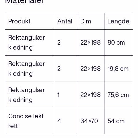
Produkt
Antall
Dim
Lengde
Rektangulær
2
22×198
80 cm
kledning
Rektangulær
2
22×198
19,8 cm
kledning
Rektangulær
1
22×198
75,6 cm
kledning
Concise lekt
4
34×70
54 cm
rett