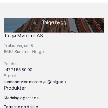
Talgø bygg
Talgø MøreTre AS
Trelastvegen 18
6652 Surnadal, Norge
Telefon
+47 71 65 80 00
E-post
kundeservice.moreroyal@talgo.no
Produkter
Kledning og fasade
Terrasse og dekke