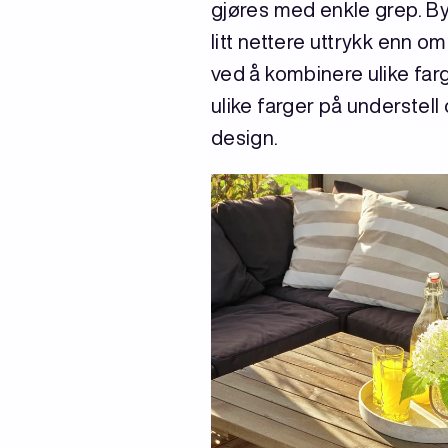
gjøres med enkle grep. Byt
litt nettere uttrykk enn o
ved å kombinere ulike far
ulike farger på understel
design.