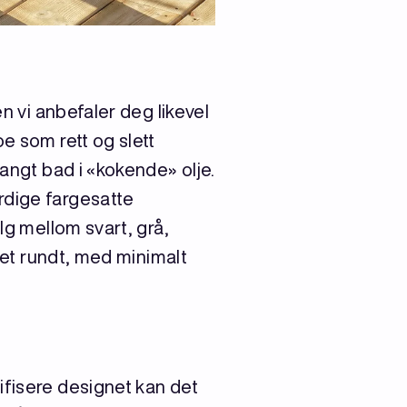
n vi anbefaler deg likevel
e som rett og slett
langt bad i «kokende» olje.
rdige fargesatte
lg mellom svart, grå,
året rundt, med minimalt
ifisere designet kan det