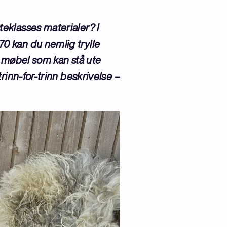
eklasses materialer? I
0 kan du nemlig trylle
te møbel som kan stå ute
rinn-for-trinn beskrivelse –