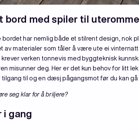
t bord med spiler til uteromme
le bordet har nemlig både et stilrent design, nok p
et av materialer som tåler å være ute ei vinternatt e
g krever verken tonnevis med byggteknisk kunnsk
n misunner deg. Her er det kun behov for litt lek
r tilgang til og en dæsj pågangsmot før du kan gå 
re seg klar for å briljere?
r i gang