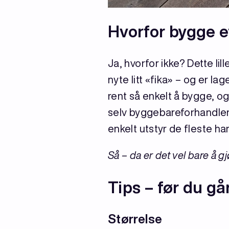
Hvorfor bygge e
Ja, hvorfor ikke? Dette lil
nyte litt «fika» – og er lag
rent så enkelt å bygge, o
selv byggebareforhandlere
enkelt utstyr de fleste ha
Så – da er det vel bare å gjø
Tips – før du gå
Størrelse