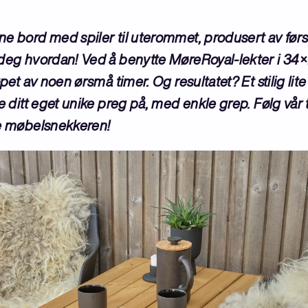
e bord med spiler til uterommet, produsert av først
deg hvordan! Ved å benytte MøreRoyal-lekter i 34×7
øpet av noen ørsmå timer. Og resultatet? Et stilig li
e ditt eget unike preg på, med enkle grep. Følg vår t
ne møbelsnekkeren!