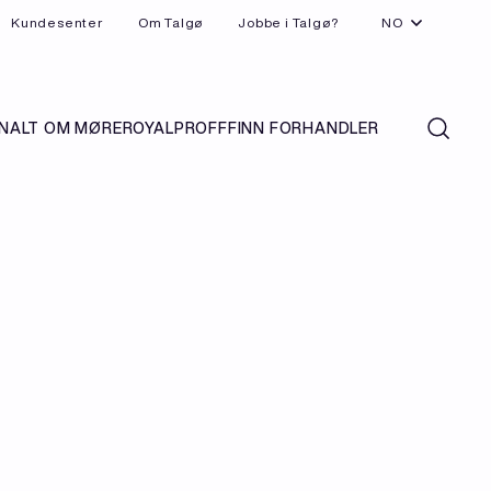
Kundesenter
Om Talgø
Jobbe i Talgø?
NO
N
ALT OM MØREROYAL
PROFF
FINN FORHANDLER