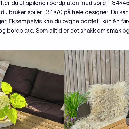
ter du ut spilene i bordplaten med spiler i 34×45
m du bruker spiler i 34×70 på hele designet. Du ka
ger. Eksempelvis kan du bygge bordet i kun én far
l og bordplate. Som alltid er det snakk om smak o