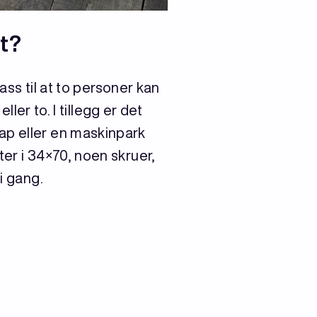
t?
lass til at to personer kan
ller to. I tillegg er det
ap eller en maskinpark
ter i 34×70, noen skruer,
i gang.