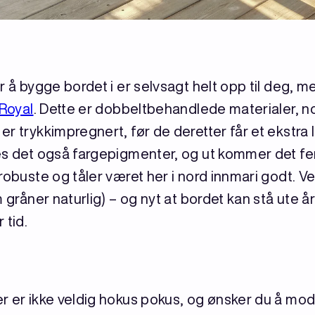
r å bygge bordet i er selvsagt helt opp til deg, me
Royal
. Dette er dobbeltbehandlede materialer, no
r trykkimpregnert, før de deretter får et ekstra 
es det også fargepigmenter, og ut kommer det fe
robuste og tåler været her i nord innmari godt. Ve
m gråner naturlig) – og nyt at bordet kan stå ute 
 tid.
r er ikke veldig hokus pokus, og ønsker du å mod