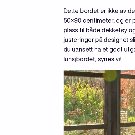
Dette bordet er ikke av de 
50×90 centimeter, og er p
plass til både dekketøy og 
justeringer på designet s
du uansett ha et godt utg
lunsjbordet, synes vi!