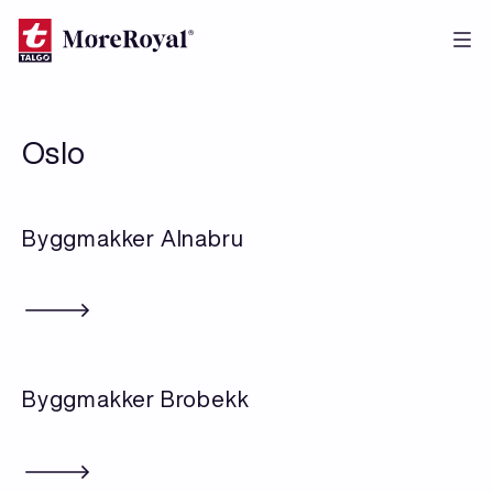
Hopp
til
hovedinnhold
Oslo
Byggmakker Alnabru
Byggmakker Brobekk