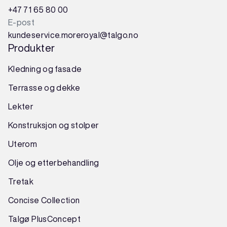
+47 71 65 80 00
E-post
kundeservice.moreroyal@talgo.no
Produkter
Kledning og fasade
Terrasse og dekke
Lekter
Konstruksjon
og
stolper
Uterom
Olje og etterbehandling
Tretak
Concise Collection
Talgø PlusConcept