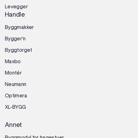
Levegger
Handle
Byggmakker
Bygger'n
Byggtorget
Maxbo
Montér
Neumann
Optimera
XL-BYGG
Annet
Byggmodul for hagestuer