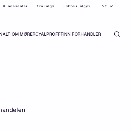
Kundesenter
Om Talgø
Jobbe i Talgø?
NO
N
ALT OM MØREROYAL
PROFF
FINN FORHANDLER
handelen