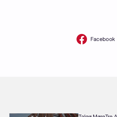
Facebook
Talgø MøreTre 