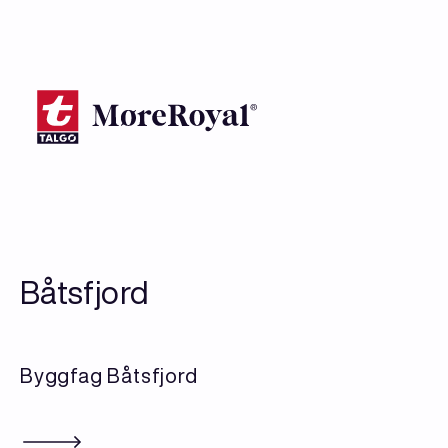
Hopp
til
hovedinnhold
Båtsfjord
Byggfag Båtsfjord