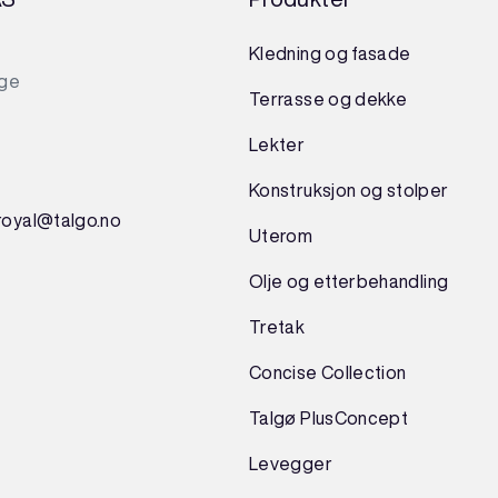
Kledning og fasade
rge
Terrasse og dekke
Lekter
Konstruksjon
og
stolper
royal@talgo.no
Uterom
Olje og etterbehandling
Tretak
Concise Collection
Talgø PlusConcept
Levegger