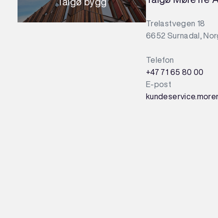
Talgø bygg
Trelastvegen 18
6652 Surnadal, No
Telefon
+47 71 65 80 00
E-post
kundeservice.more