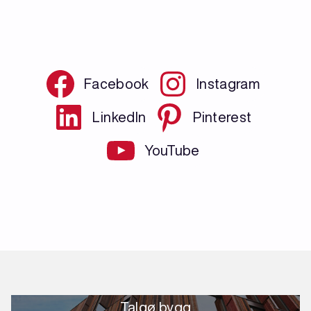
Facebook
Instagram
LinkedIn
Pinterest
YouTube
Talgø bygg