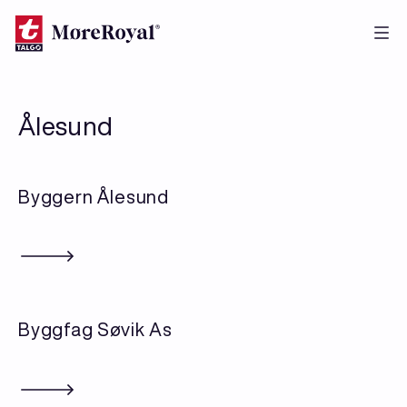
Hopp
til
hovedinnhold
Ålesund
Byggern Ålesund
Byggfag Søvik As