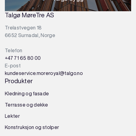
Talgø MøreTre AS
Trelastvegen 18
6652 Surnadal, Norge
Telefon
+47 71 65 80 00
E-post
kundeservice.moreroyal@talgo.no
Produkter
Kledning og fasade
Terrasse og dekke
Lekter
Konstruksjon
og
stolper