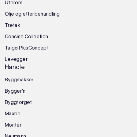
Uterom
Olje og etterbehandling
Tretak
Concise Collection
Talgø PlusConcept
Levegger
Handle
Byggmakker
Bygger'n
Byggtorget
Maxbo
Montér
Neumann