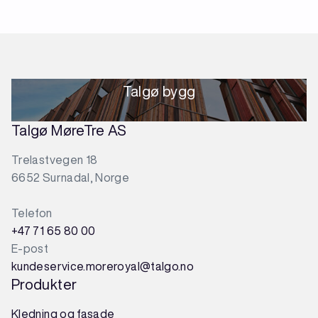
Talgø bygg
Talgø MøreTre AS
Trelastvegen 18
6652 Surnadal, Norge
Telefon
+47 71 65 80 00
E-post
kundeservice.moreroyal@talgo.no
Produkter
Kledning og fasade