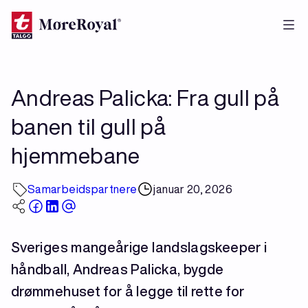
Hopp
til
hovedinnhold
Andreas Palicka: Fra gull på
banen til gull på
hjemmebane
Samarbeidspartnere
januar 20, 2026
Sveriges mangeårige landslagskeeper i
håndball, Andreas Palicka, bygde
drømmehuset for å legge til rette for