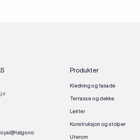
AS
Produkter
Kledning og fasade
rge
Terrasse og dekke
Lekter
Konstruksjon
og
stolper
royal@talgo.no
Uterom