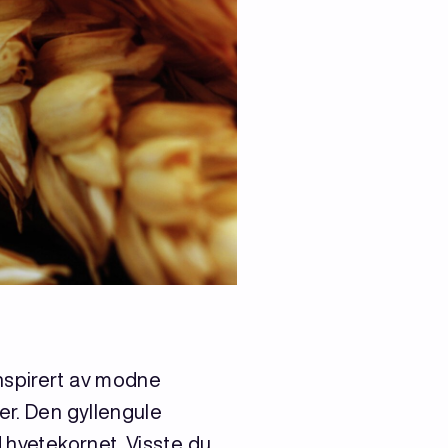
nspirert av modne
er. Den gyllengule
d hvetekornet. Visste du