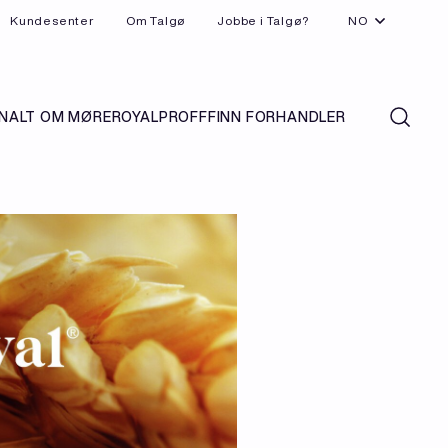
Kundesenter
Om Talgø
Jobbe i Talgø?
NO
N
ALT OM MØREROYAL
PROFF
FINN FORHANDLER