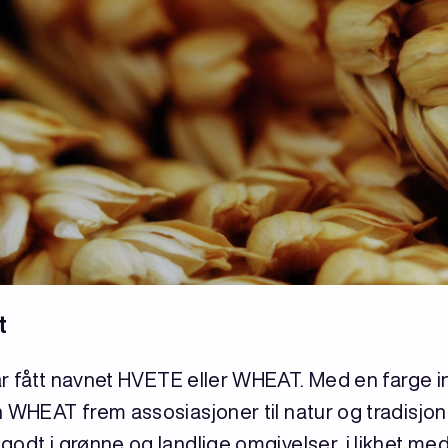
t
r fått navnet HVETE eller WHEAT. Med en farge i
n WHEAT frem assosiasjoner til natur og tradisjon
godt i grønne og landlige omgivelser, i likhet me