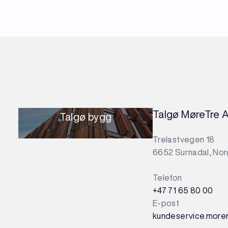
Talgø MøreTre 
Talgø bygg
Trelastvegen 18
6652 Surnadal, No
Telefon
+47 71 65 80 00
E-post
kundeservice.more