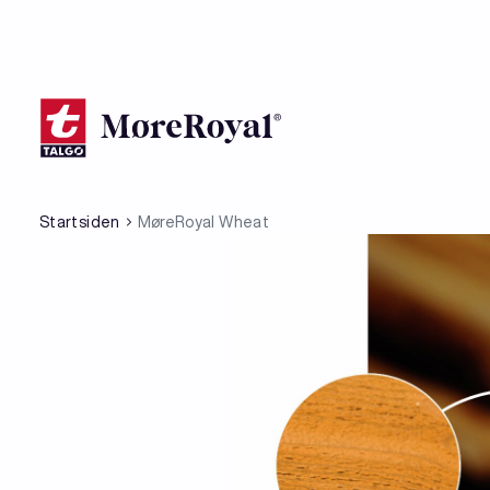
Hopp
til
hovedinnhold
Startsiden
MøreRoyal Wheat