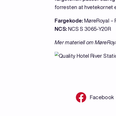
forresten at hvetekornet e
Fargekode:
MøreRoyal – 
NCS:
NCS S 3065-Y20R
Mer materiell om MøreRoy
Facebook