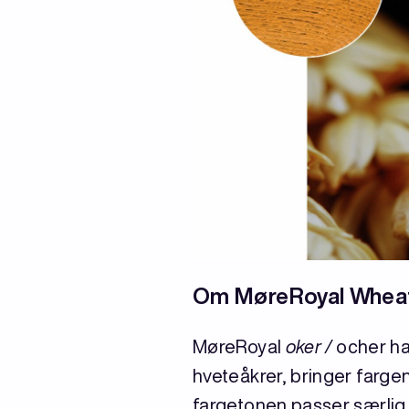
Om MøreRoyal Whea
MøreRoyal
oker /
ocher ha
hveteåkrer, bringer farge
fargetonen passer særlig 