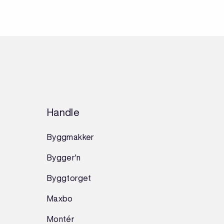
Handle
Byggmakker
Bygger'n
Byggtorget
Maxbo
Montér