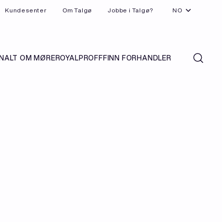
Kundesenter
Om Talgø
Jobbe i Talgø?
NO
N
ALT OM MØREROYAL
PROFF
FINN FORHANDLER