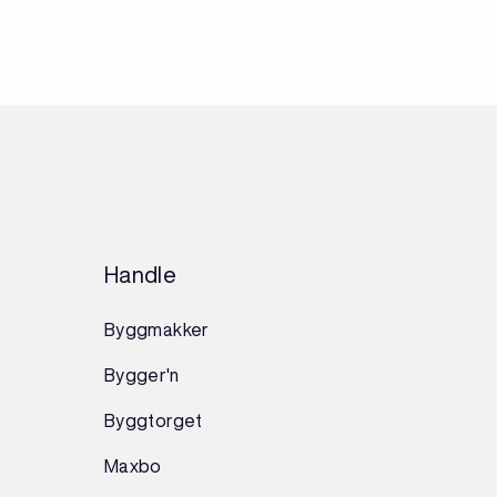
Handle
Byggmakker
Bygger'n
Byggtorget
Maxbo