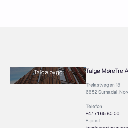
Talgø MøreTre 
Talgø bygg
Trelastvegen 18
6652 Surnadal, No
Telefon
+47 71 65 80 00
E-post
kundeservice.more