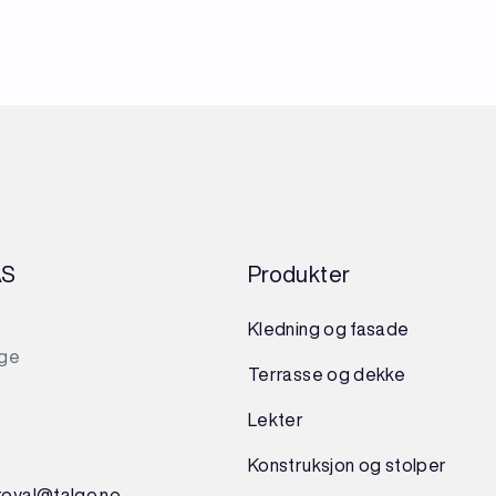
AS
Produkter
Kledning og fasade
rge
Terrasse og dekke
Lekter
Konstruksjon
og
stolper
royal@talgo.no