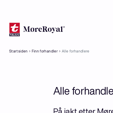
Hopp
til
hovedinnhold
Startsiden
Finn forhandler
Alle forhandlere
Alle forhandl
På jakt etter Mø