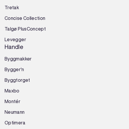
Tretak
Concise Collection
Talgø PlusConcept
Levegger
Handle
Byggmakker
Bygger'n
Byggtorget
Maxbo
Montér
Neumann
Optimera