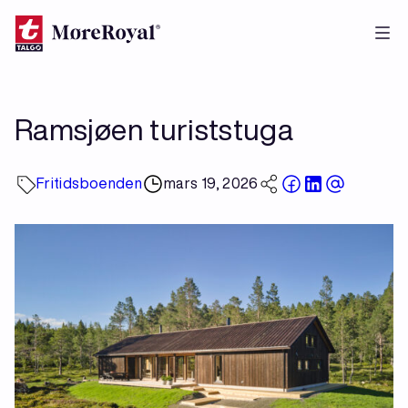
Hopp
til
hovedinnhold
Ramsjøen turiststuga
Fritidsboenden
mars 19, 2026