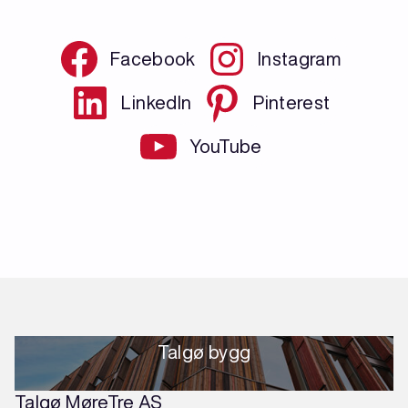
Facebook
Instagram
LinkedIn
Pinterest
YouTube
Talgø bygg
Talgø MøreTre AS