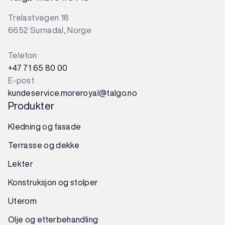
Trelastvegen 18
6652 Surnadal, Norge
Telefon
+47 71 65 80 00
E-post
kundeservice.moreroyal@talgo.no
Produkter
Kledning og fasade
Terrasse og dekke
Lekter
Konstruksjon
og
stolper
Uterom
Olje og etterbehandling