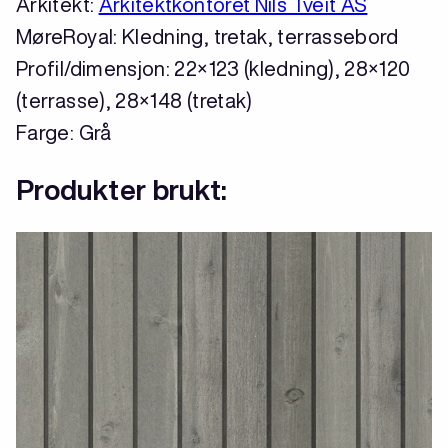
Arkitekt:
Arkitektkontoret Nils Tveit AS
MøreRoyal: Kledning, tretak, terrassebord
Profil/dimensjon: 22×123 (kledning), 28×120
(terrasse), 28×148 (tretak)
Farge: Grå
Produkter brukt: