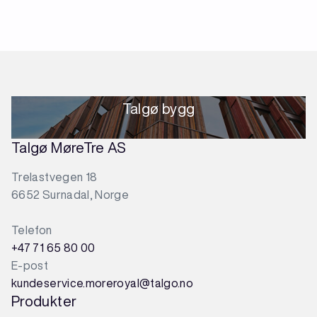
Talgø bygg
Talgø MøreTre AS
Trelastvegen 18
6652 Surnadal, Norge
Telefon
+47 71 65 80 00
E-post
kundeservice.moreroyal@talgo.no
Produkter