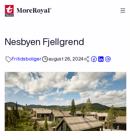
Hopp
til
hovedinnhold
Nesbyen Fjellgrend
Fritidsboliger
august 26, 2024