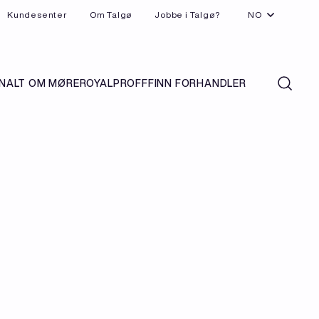
Kundesenter
Om Talgø
Jobbe i Talgø?
NO
N
ALT OM MØREROYAL
PROFF
FINN FORHANDLER