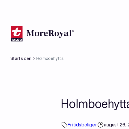
Hopp
til
hovedinnhold
Startsiden
Holmboehytta
Holmboehytt
Fritidsboliger
august 26,