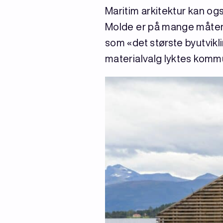
Maritim arkitektur kan og
Molde er på mange måter
som «det største byutvik
materialvalg lyktes kommu