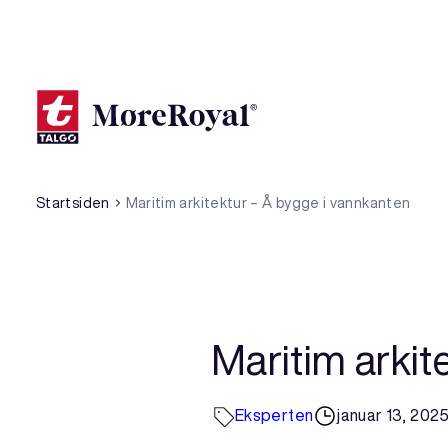
Hopp
til
hovedinnhold
Startsiden
Maritim arkitektur – Å bygge i vannkanten
Maritim arkit
Eksperten
januar 13, 202