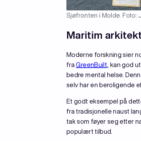
Sjøfronten i Molde. Foto:
Maritim arkitekt
Moderne forskning sier no
fra
GreenBuilt
, kan god ut
bedre mental helse. Denne 
selv har en beroligende e
Et godt eksempel på dett
fra tradisjonelle naust la
tak som føyer seg etter na
populært tilbud.