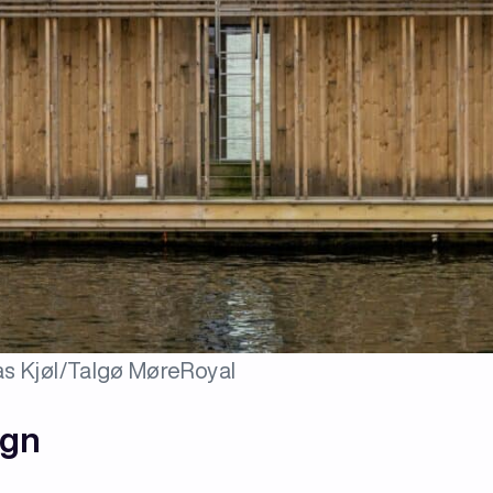
as Kjøl/Talgø MøreRoyal
ign