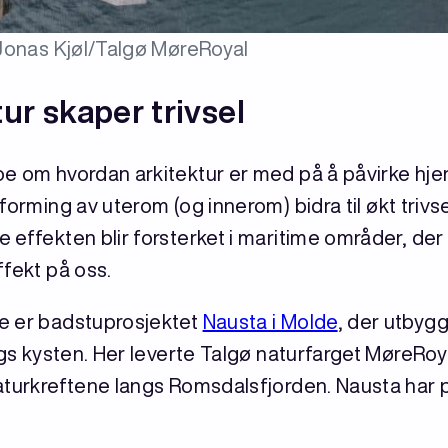
 Jonas Kjøl/Talgø MøreRoyal
ur skaper trivsel
e om hvordan arkitektur er med på å påvirke hjern
forming av uterom (og innerom) bidra til økt trivs
effekten blir forsterket i maritime områder, der 
ffekt på oss.
e er badstuprosjektet
Nausta i Molde
, der utbyg
ngs kysten. Her leverte Talgø naturfarget MøreRoya
turkreftene langs Romsdalsfjorden. Nausta har på 