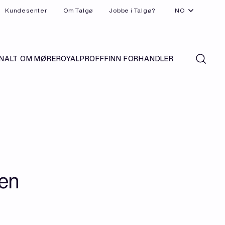
Kundesenter
Om Talgø
Jobbe i Talgø?
NO
N
ALT OM MØREROYAL
PROFF
FINN FORHANDLER
ten