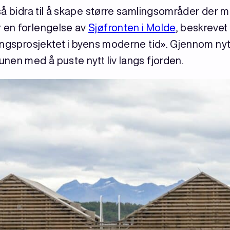
så bidra til å skape større samlingsområder der 
 en forlengelse av
Sjøfronten i Molde
, beskreve
lingsprosjektet i byens moderne tid». Gjennom n
nen med å puste nytt liv langs fjorden.