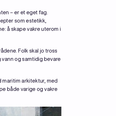
ten – er et eget fag.
septer som estetikk,
me: å skape vakre uterom i
ådene. Folk skal jo tross
 og vann og samtidig bevare
d maritim arkitektur, med
kape både varige og vakre