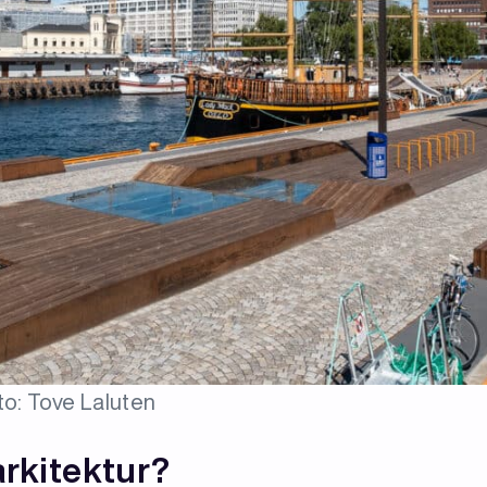
to: Tove Laluten
arkitektur?