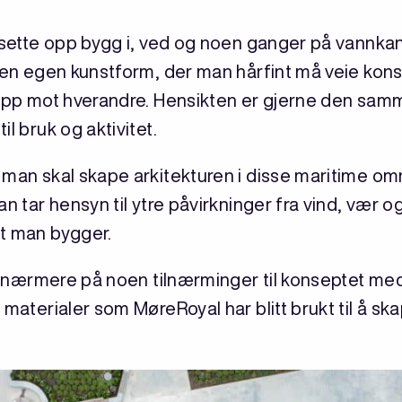
å sette opp bygg i, ved og noen ganger på vannkan
t en egen kunstform, der man hårfint må veie kon
 opp mot hverandre. Hensikten er gjerne den sam
l bruk og aktivitet.
 man skal skape arkitekturen i disse maritime omr
an tar hensyn til ytre påvirkninger fra vind, vær
et man bygger.
 se nærmere på noen tilnærminger til konseptet me
 materialer som MøreRoyal har blitt brukt til å s