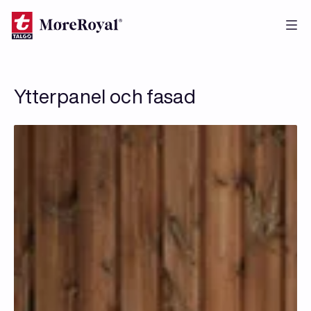
Skip
to
main
content
Ytterpanel och fasad