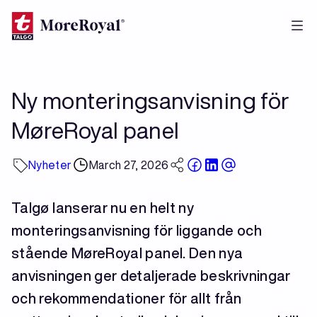
Skip
to
main
content
Ny monteringsanvisning för
MøreRoyal panel
Nyheter
March 27, 2026
Talgø lanserar nu en helt ny
monteringsanvisning för liggande och
stående MøreRoyal panel. Den nya
anvisningen ger detaljerade beskrivningar
och rekommendationer för allt från