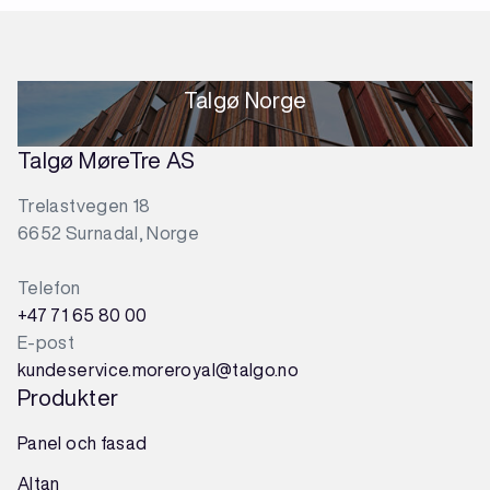
Talgø Norge
Talgø MøreTre AS
Trelastvegen 18
6652 Surnadal, Norge
Telefon
+47 71 65 80 00
E-post
kundeservice.moreroyal@talgo.no
Produkter
Panel och fasad
Altan