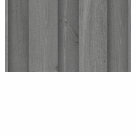
Rektangulär – klass d
Stående
MøreRoyal kledning 2.0 – kl. D