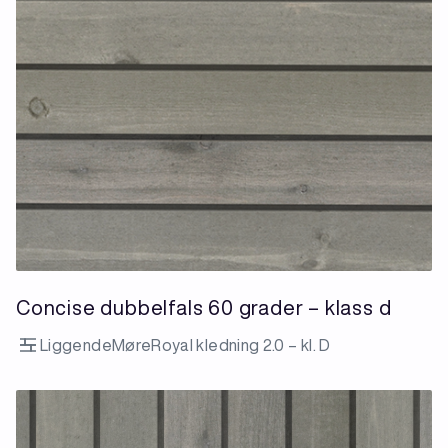
Concise dubbelfals 60 grader – klass d
Liggende
MøreRoyal kledning 2.0 – kl. D