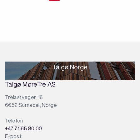
Talgø Norge
Talgø MøreTre AS
Trelastvegen 18
6652 Surnadal, Norge
Telefon
+47 71 65 80 00
E-post