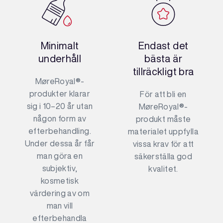
Minimalt
Endast det
underhåll
bästa är
tillräckligt bra
MøreRoyal®-
produkter klarar
För att bli en
sig i 10–20 år utan
MøreRoyal®-
någon form av
produkt måste
efterbehandling.
materialet uppfylla
Under dessa år får
vissa krav för att
man göra en
säkerställa god
subjektiv,
kvalitet.
kosmetisk
värdering av om
man vill
efterbehandla