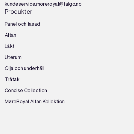
kundeservice.moreroyal@talgo.no
Produkter
Panel och fasad
Altan
Läkt
Uterum
Olja och underhåll
Trätak
Concise Collection
MøreRoyal Altan Kollektion