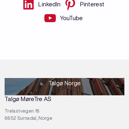
LinkedIn
Pinterest
YouTube
Talgø Norge
Talgø MøreTre AS
Trelastvegen 18
6652 Surnadal, Norge