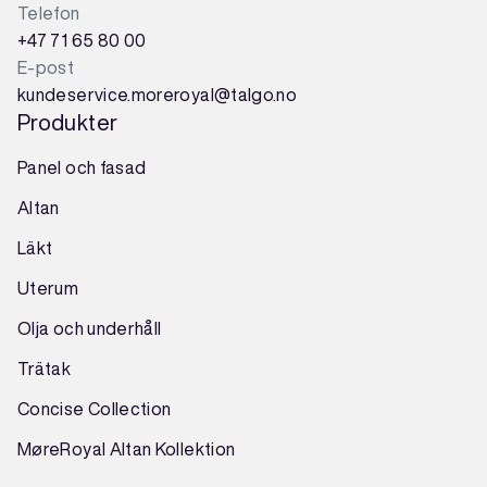
Telefon
+47 71 65 80 00
E-post
kundeservice.moreroyal@talgo.no
Produkter
Panel och fasad
Altan
Läkt
Uterum
Olja och underhåll
Trätak
Concise Collection
MøreRoyal Altan Kollektion