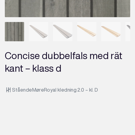
Concise dubbelfals med rät
kant – klass d
Stående
MøreRoyal kledning 2.0 – kl. D