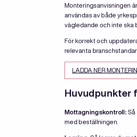
Monteringsanvisningen är
användas av både yrkespro
vägledande och inte ska 
För korrekt och uppdatera
relevanta branschstandar
LADDA NER MONTERI
Huvudpunkter f
Mottagningskontroll:
Så 
med beställningen.