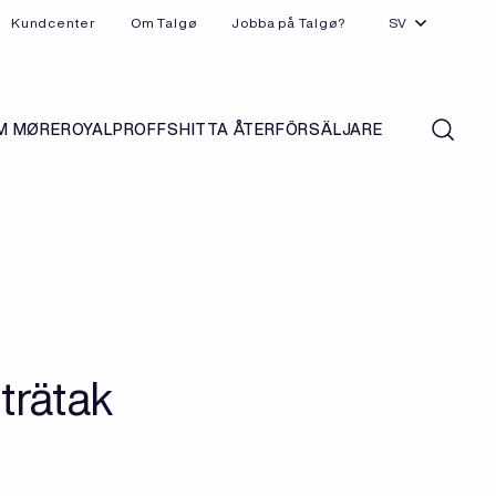
Kundcenter
Om Talgø
Jobba på Talgø?
SV
M MØREROYAL
PROFFS
HITTA ÅTERFÖRSÄLJARE
trätak