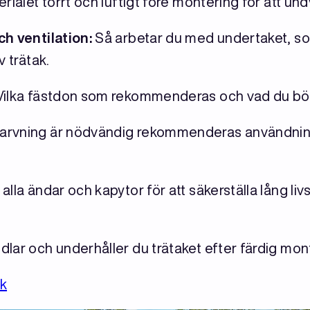
rialet torrt och luftigt före montering för att un
ch ventilation:
Så arbetar du med undertaket, som
v trätak.
ilka fästdon som rekommenderas och vad du bör
rvning är nödvändig rekommenderas användni
lla ändar och kapytor för att säkerställa lång li
lar och underhåller du trätaket efter färdig mon
ak