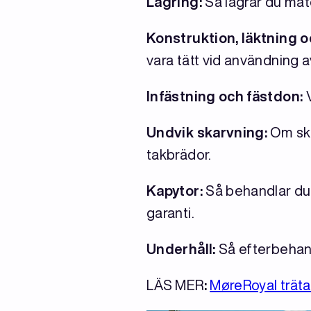
Lagring:
Så lagrar du mate
Konstruktion, läktning o
vara tätt vid användning a
Infästning och fästdon:
V
Undvik skarvning:
Om ska
takbrädor.
Kapytor:
Så behandlar du a
garanti.
Underhåll:
Så efterbehand
LÄS MER
:
MøreRoyal trät