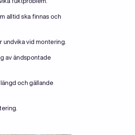
dvika fuktproblem.
 alltid ska finnas och
 undvika vid montering.
ng av ändspontade
vslängd och gällande
tering.