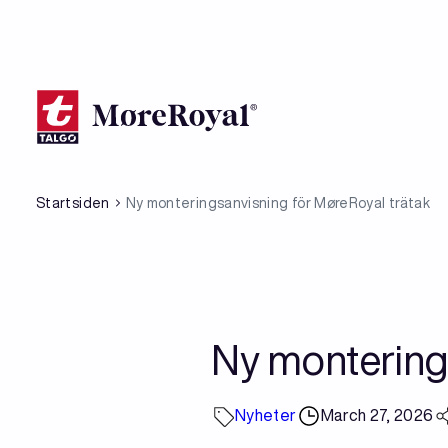
Skip
to
main
content
Startsiden
Ny monteringsanvisning för MøreRoyal trätak
Ny montering
Nyheter
March 27, 2026