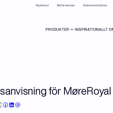
Nyheter
Referenser
Dokumentation
PRODUKTER
INSPIRATION
ALLT O
sanvisning för MøreRoyal 