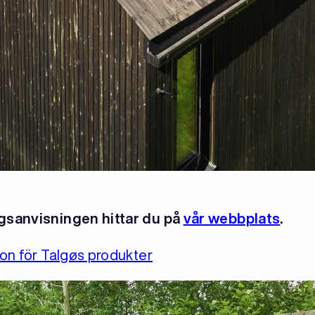
gsanvisningen hittar du på
vår webbplats
.
on för Talgøs produkter