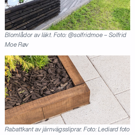
Blomlådor av läkt
.
Foto: @solfridmoe – Solfrid
Moe Røv
Rabattkant av järnvägssliprar. Foto: Lediard foto