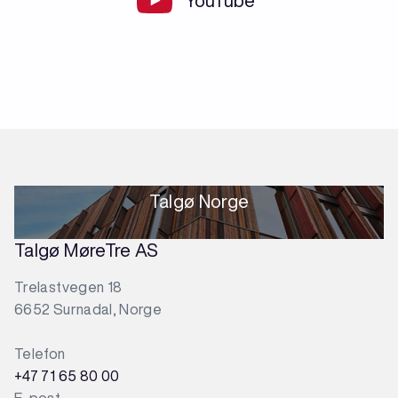
YouTube
Talgø Norge
Talgø MøreTre AS
Trelastvegen 18
6652 Surnadal, Norge
Telefon
+47 71 65 80 00
E-post