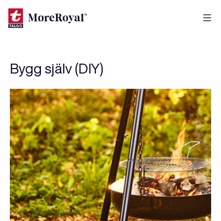
Skip
to
main
content
Bygg själv (DIY)