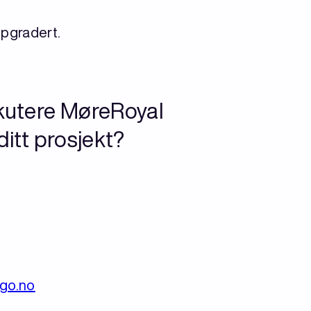
pgradert.
kutere MøreRoyal
ditt prosjekt?
r
go.no