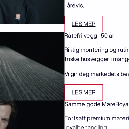
i årevis.
LES MER
Råtefri vegg i 50 år
Riktig montering og ruti
friske husvegger i mange
Vi gir deg markedets bes
LES MER
Samme gode MøreRoyal-
Fortsatt premium materi
royalbehandling.