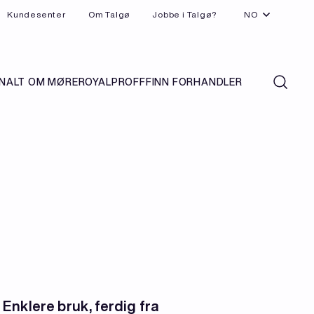
Kundesenter
Om Talgø
Jobbe i Talgø?
NO
N
ALT OM MØREROYAL
PROFF
FINN FORHANDLER
Enklere bruk, ferdig fra