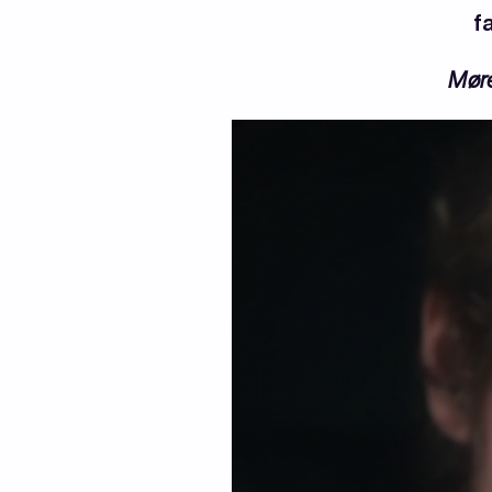
f
Møre