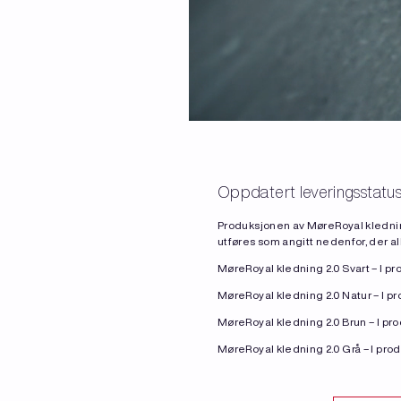
Oppdatert leveringsstatu
Produksjonen av MøreRoyal kledning 
utføres som angitt nedenfor, der al
MøreRoyal kledning 2.0 Svart – I p
MøreRoyal kledning 2.0 Natur – I p
MøreRoyal kledning 2.0 Brun – I pr
MøreRoyal kledning 2.0 Grå – I pro