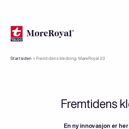
Hopp
til
hovedinnhold
Startsiden
Fremtidens kledning: MøreRoyal 2.0
Fremtidens k
En ny innovasjon er her