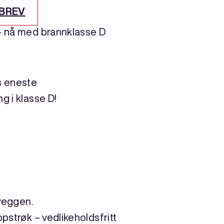
SBREV
– nå med brannklasse D
s eneste
g i klasse D!
sveggen.
ppstrøk – vedlikeholdsfritt