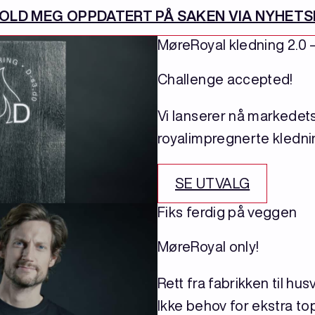
HOLD MEG OPPDATERT PÅ SAKEN VIA NYHET
MøreRoyal kledning 2.0 
Challenge accepted!
Vi lanserer nå markedet
royalimpregnerte klednin
SE UTVALG
Fiks ferdig på veggen
MøreRoyal only!
Rett fra fabrikken til hu
Ikke behov for ekstra to