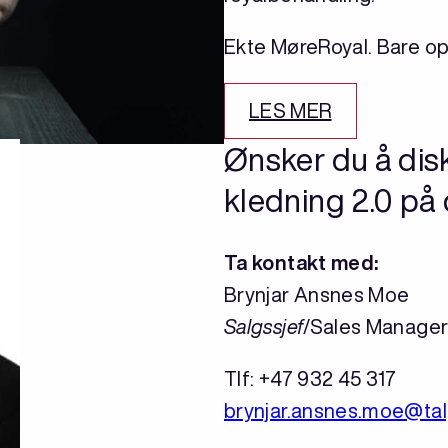
Ekte MøreRoyal. Bare op
LES MER
Ønsker du å dis
kledning 2.0 på 
Ta kontakt med:
Brynjar Ansnes Moe
Salgssjef
/Sales Manage
Tlf: +47 932 45 317
brynjar.ansnes.moe@tal