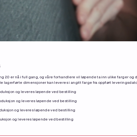
s
2.0 er nå i full gang, og våre forhandlere vil løpende ta inn ulike farger o
le lagerførte dimensjoner kan leveres i angitt farge fra oppført leveringsdato
roduksjon og leveres løpende ved bestilling
roduksjon og leveres løpende ved bestilling
oduksjon og leveres løpende ved bestilling
duksjon og leveres løpende ved bestilling