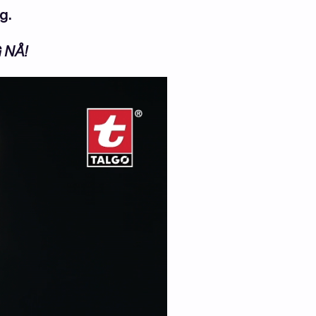
g.
G NÅ!