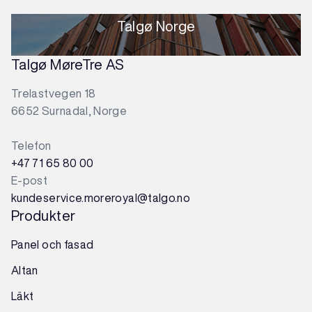
Talgø Norge
Talgø MøreTre AS
Trelastvegen 18
6652 Surnadal, Norge
Telefon
+47 71 65 80 00
E-post
kundeservice.moreroyal@talgo.no
Produkter
Panel och fasad
Altan
Läkt