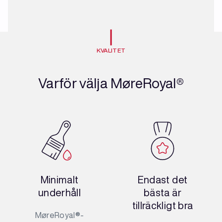
KVALITET
Varför välja MøreRoyal®
Minimalt
Endast det
underhåll
bästa är
tillräckligt bra
MøreRoyal®-