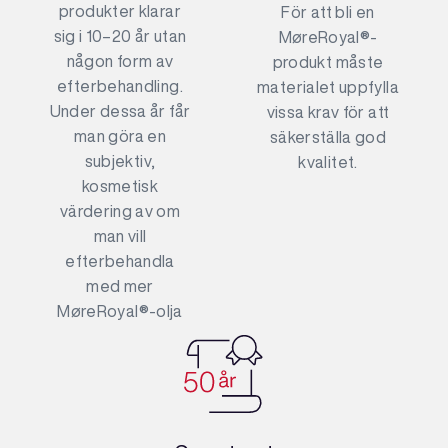
produkter klarar
För att bli en
sig i 10–20 år utan
MøreRoyal®-
någon form av
produkt måste
efterbehandling.
materialet uppfylla
Under dessa år får
vissa krav för att
man göra en
säkerställa god
subjektiv,
kvalitet.
kosmetisk
värdering av om
man vill
efterbehandla
med mer
MøreRoyal®-olja