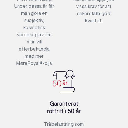
Under dessa år får
vissa krav för att
man göra en
säkerställa god
subjektiv,
kvalitet.
kosmetisk
värdering av om
man vill
efterbehandla
med mer
MøreRoyal®-olja
Garanterat
rötfritt i 50 år
Träbelastning som