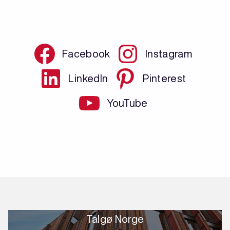
Facebook
Instagram
LinkedIn
Pinterest
YouTube
Talgø Norge