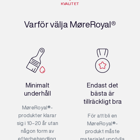
KVALITET
Varför välja MøreRoyal®
Minimalt
Endast det
underhåll
bästa är
tillräckligt bra
MøreRoyal®-
produkter klarar
För att bli en
sig i 10–20 år utan
MøreRoyal®-
någon form av
produkt måste
efterbehandling.
materialet uppfylla