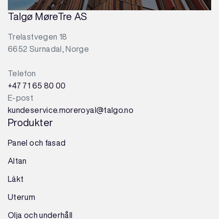
Talgø MøreTre AS
Trelastvegen 18
6652 Surnadal, Norge
Telefon
+47 71 65 80 00
E-post
kundeservice.moreroyal@talgo.no
Produkter
Panel och fasad
Altan
Läkt
Uterum
Olja och underhåll