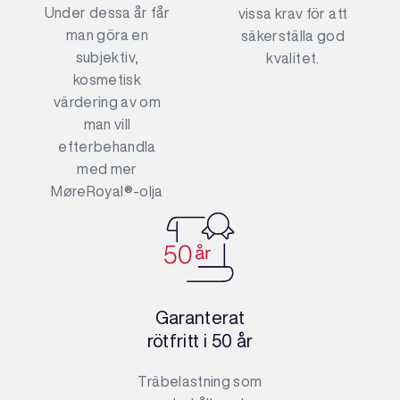
Under dessa år får
vissa krav för att
man göra en
säkerställa god
subjektiv,
kvalitet.
kosmetisk
värdering av om
man vill
efterbehandla
med mer
MøreRoyal®-olja
Garanterat
rötfritt i 50 år
Träbelastning som