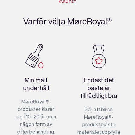
KVALITET
Varför välja MøreRoyal®
Minimalt
Endast det
underhåll
bästa är
tillräckligt bra
MøreRoyal®-
produkter klarar
För att bli en
sig i 10–20 år utan
MøreRoyal®-
någon form av
produkt måste
efterbehandling.
materialet uppfylla