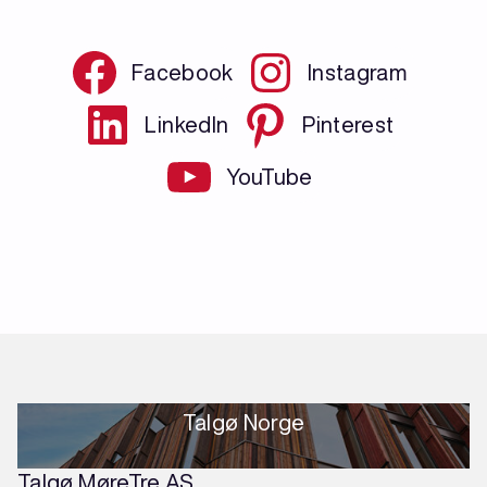
Facebook
Instagram
LinkedIn
Pinterest
YouTube
Talgø Norge
Talgø MøreTre AS