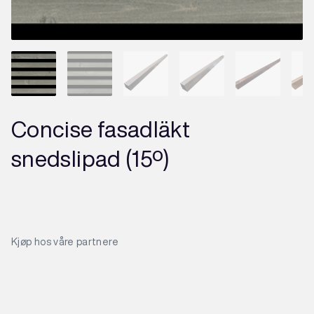
Concise fasadläkt
snedslipad (15º)
Kjøp hos våre partnere