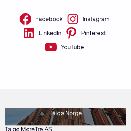
Facebook
Instagram
LinkedIn
Pinterest
YouTube
Talgø Norge
Talgø MøreTre AS