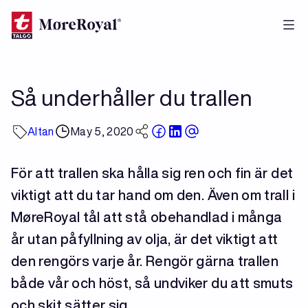
Skip
to
main
content
Så underhåller du trallen
Altan
May 5, 2020
För att trallen ska hålla sig ren och fin är det
viktigt att du tar hand om den. Även om trall i
MøreRoyal tål att stå obehandlad i många
år utan påfyllning av olja, är det viktigt att
den rengörs varje år. Rengör gärna trallen
både vår och höst, så undviker du att smuts
och skit sätter sig.