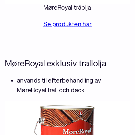
MøreRoyal träolja
Se produkten här
MøreRoyal exklusiv trallolja
används til efterbehandling av
MøreRoyal trall och däck