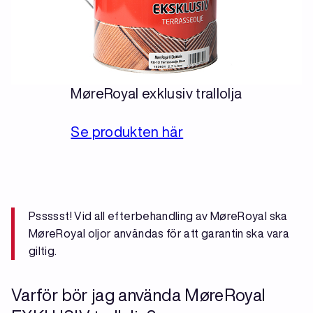
MøreRoyal exklusiv trallolja
Se produkten här
Pssssst! Vid all efterbehandling av MøreRoyal ska
MøreRoyal oljor användas för att garantin ska vara
giltig.
Varför bör jag använda MøreRoyal