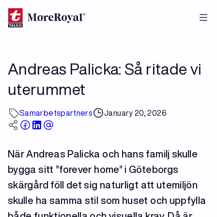
Skip
to
main
content
Andreas Palicka: Så ritade vi
uterummet
Samarbetspartners
January 20, 2026
När Andreas Palicka och hans familj skulle
bygga sitt ”forever home” i Göteborgs
skärgård föll det sig naturligt att utemiljön
skulle ha samma stil som huset och uppfylla
både funktionella och visuella krav. Då är