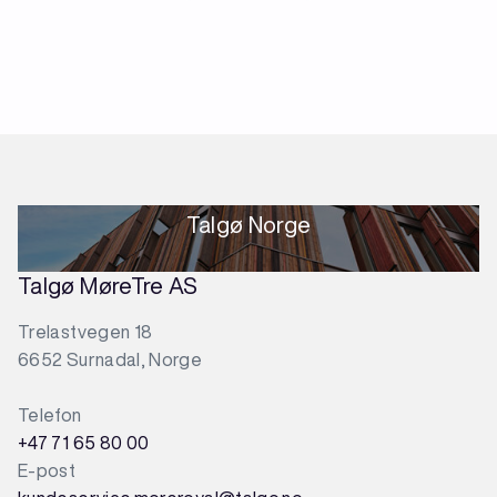
Talgø Norge
Talgø MøreTre AS
Trelastvegen 18
6652 Surnadal, Norge
Telefon
+47 71 65 80 00
E-post