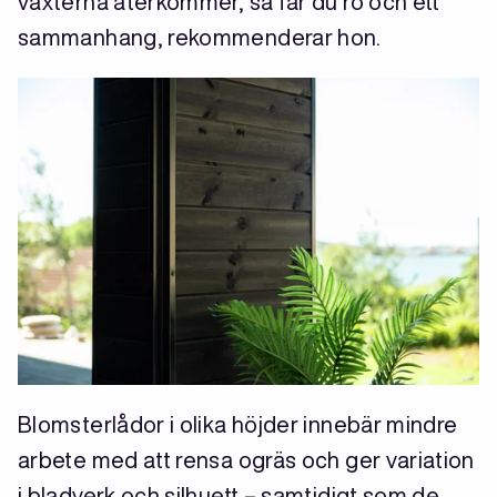
växterna återkommer, så får du ro och ett
sammanhang, rekommenderar hon.
Blomsterlådor i olika höjder innebär mindre
arbete med att rensa ogräs och ger variation
i bladverk och silhuett – samtidigt som de