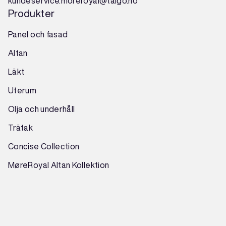
kundeservice.moreroyal@talgo.no
Produkter
Panel och fasad
Altan
Läkt
Uterum
Olja och underhåll
Trätak
Concise Collection
MøreRoyal Altan Kollektion