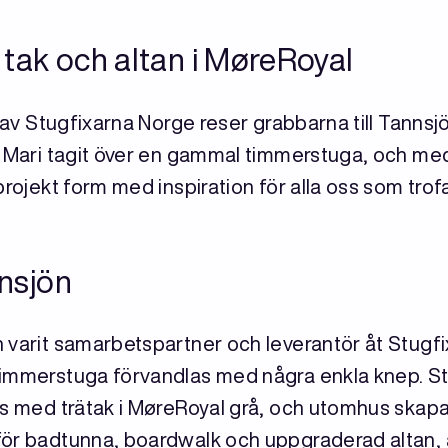
 tak och altan i MøreRoyal
a av Stugfixarna Norge reser grabbarna till Tannsj
h Mari tagit över en gammal timmerstuga, och med 
projekt form med inspiration för alla oss som tro
nnsjön
 varit samarbetspartner och leverantör åt Stugfi
timmerstuga förvandlas med några enkla knep. St
ras med trätak i MøreRoyal grå, och utomhus ska
ör badtunna, boardwalk och uppgraderad altan, al