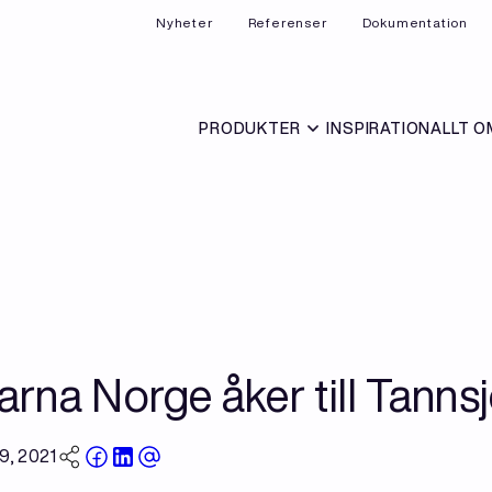
Nyheter
Referenser
Dokumentation
PRODUKTER
INSPIRATION
ALLT O
arna Norge åker till Tanns
, 2021