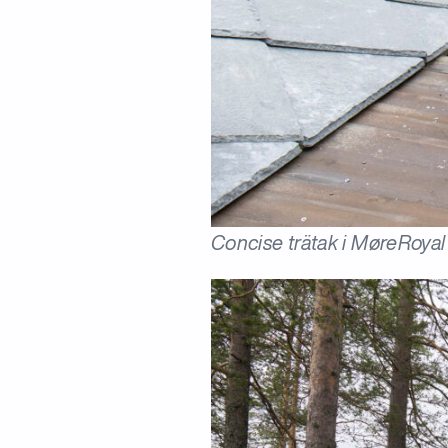
Concise trätak
i MøreRoyal