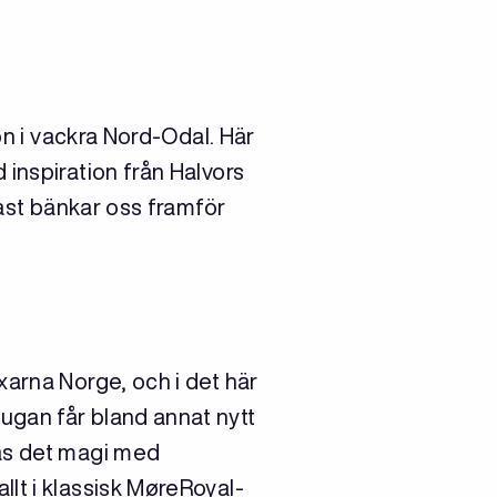
ön i vackra Nord-Odal. Här
inspiration från Halvors
fast bänkar oss framför
xarna Norge, och i det här
ugan får bland annat nytt
pas det magi med
lt i klassisk MøreRoyal-