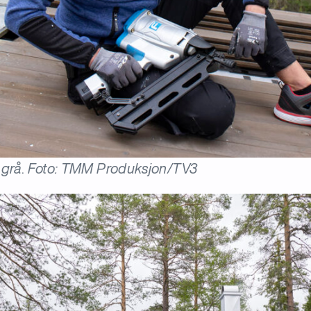
grå
.
Foto: TMM Produksjon/TV3