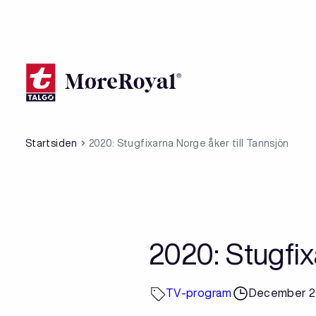
Skip
to
main
content
Startsiden
2020: Stugfixarna Norge åker till Tannsjön
2020: Stugfix
TV-program
December 29