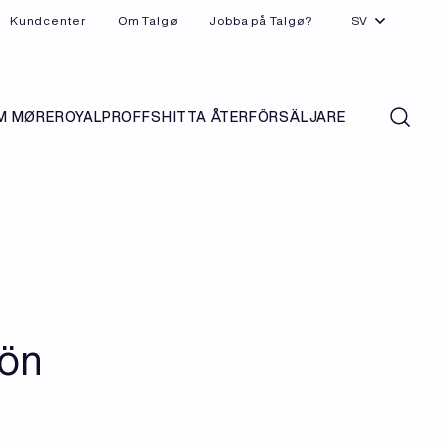
Kundcenter
Om Talgø
Jobba på Talgø?
SV
M MØREROYAL
PROFFS
HITTA ÅTERFÖRSÄLJARE
jön