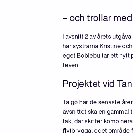
– och trollar med
I avsnitt 2 av årets utgåv
har systrarna Kristine oc
eget Boblebu tar ett nytt 
teven.
Projektet vid Ta
Talgø har de senaste åren
avsnittet ska en gammal 
tak, där skiffer kombine
flytbrygga, eget område f