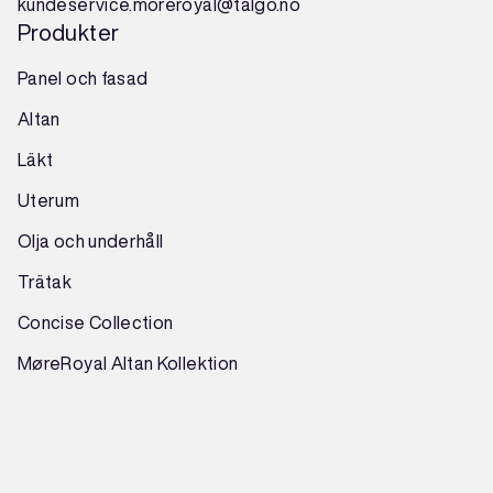
kundeservice.moreroyal@talgo.no
Produkter
Panel och fasad
Altan
Läkt
Uterum
Olja och underhåll
Trätak
Concise Collection
MøreRoyal Altan Kollektion