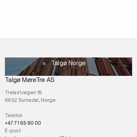
Talgø Norge
Talgø MøreTre AS
Trelastvegen 18
6652 Surnadal, Norge
Telefon
+47 71 65 80 00
E-post