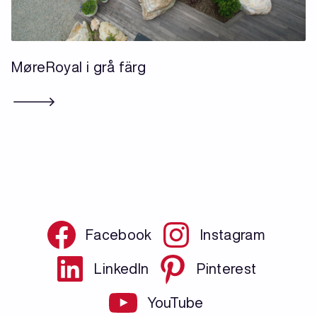
MøreRoyal i grå färg
Facebook
Instagram
LinkedIn
Pinterest
YouTube