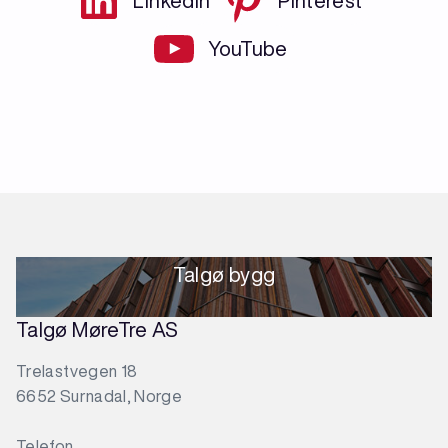
LinkedIn
Pinterest
YouTube
Talgø bygg
Talgø MøreTre AS
Trelastvegen 18
6652 Surnadal, Norge
Telefon