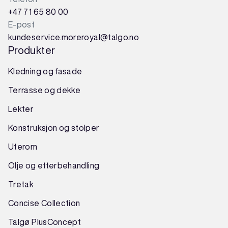
+47 71 65 80 00
E-post
kundeservice.moreroyal@talgo.no
Produkter
Kledning og fasade
Terrasse og dekke
Lekter
Konstruksjon
og
stolper
Uterom
Olje og etterbehandling
Tretak
Concise Collection
Talgø PlusConcept