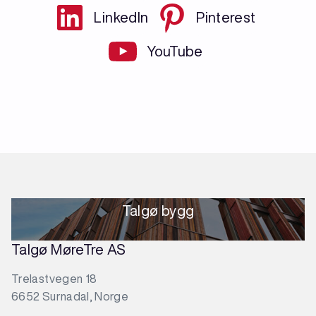
LinkedIn
Pinterest
YouTube
Talgø bygg
Talgø MøreTre AS
Trelastvegen 18
6652 Surnadal, Norge