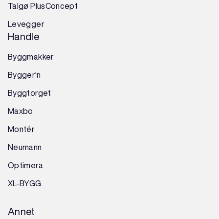
Talgø PlusConcept
Levegger
Handle
Byggmakker
Bygger'n
Byggtorget
Maxbo
Montér
Neumann
Optimera
XL-BYGG
Annet