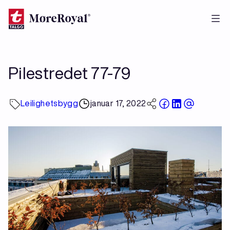
Hopp
til
hovedinnhold
Pilestredet 77-79
Leilighetsbygg
januar 17, 2022