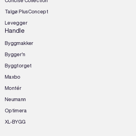
Concise Collection
Talgø PlusConcept
Levegger
Handle
Byggmakker
Bygger'n
Byggtorget
Maxbo
Montér
Neumann
Optimera
XL-BYGG