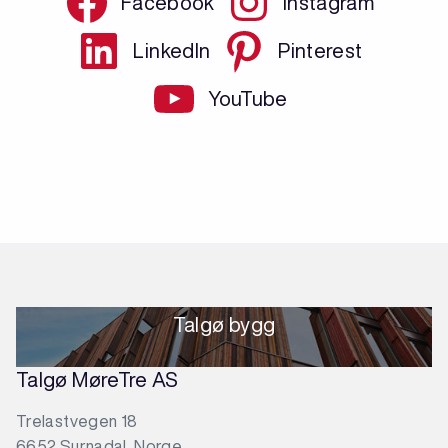
Facebook
Instagram
LinkedIn
Pinterest
YouTube
Talgø bygg
Talgø MøreTre AS
Trelastvegen 18
6652 Surnadal, Norge