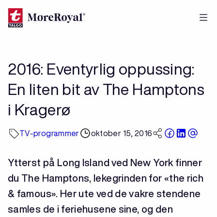
Hopp
til
hovedinnhold
2016: Eventyrlig oppussing:
En liten bit av The Hamptons
i Kragerø
TV-programmer
oktober 15, 2016
Ytterst på Long Island ved New York finner
du The Hamptons, lekegrinden for «the rich
& famous». Her ute ved de vakre stendene
samles de i feriehusene sine, og den