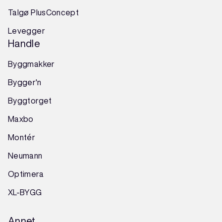
Talgø PlusConcept
Levegger
Handle
Byggmakker
Bygger'n
Byggtorget
Maxbo
Montér
Neumann
Optimera
XL-BYGG
Annet