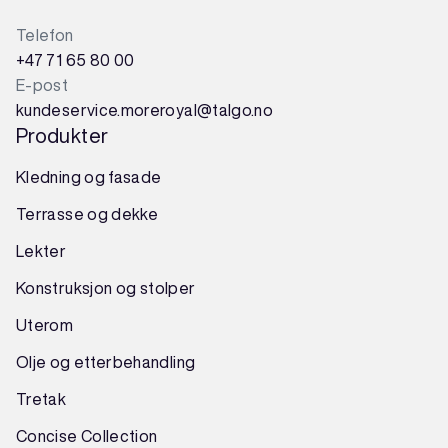
Telefon
+47 71 65 80 00
E-post
kundeservice.moreroyal@talgo.no
Produkter
Kledning og fasade
Terrasse og dekke
Lekter
Konstruksjon
og
stolper
Uterom
Olje og etterbehandling
Tretak
Concise Collection