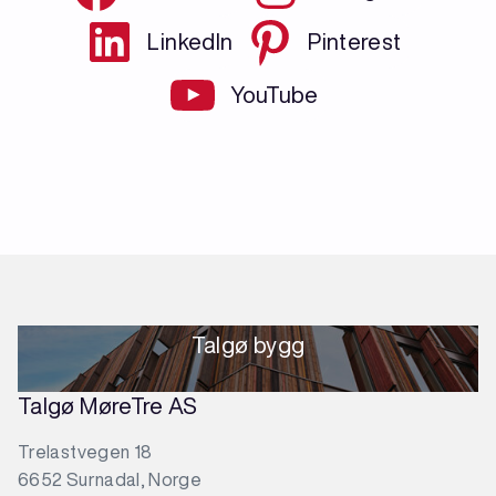
LinkedIn
Pinterest
YouTube
Talgø bygg
Talgø MøreTre AS
Trelastvegen 18
6652 Surnadal, Norge