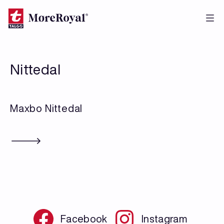
Hopp
til
hovedinnhold
Nittedal
Maxbo Nittedal
Facebook
Instagram