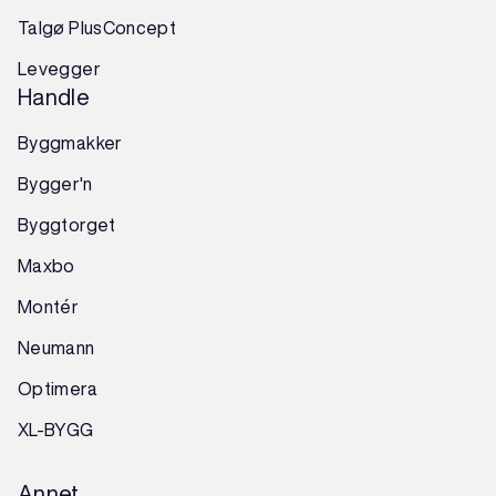
Talgø PlusConcept
Levegger
Handle
Byggmakker
Bygger'n
Byggtorget
Maxbo
Montér
Neumann
Optimera
XL-BYGG
Annet