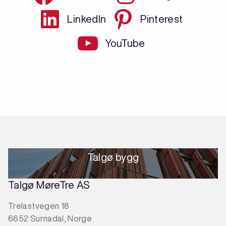
LinkedIn
Pinterest
YouTube
Talgø bygg
Talgø MøreTre AS
Trelastvegen 18
6652 Surnadal, Norge