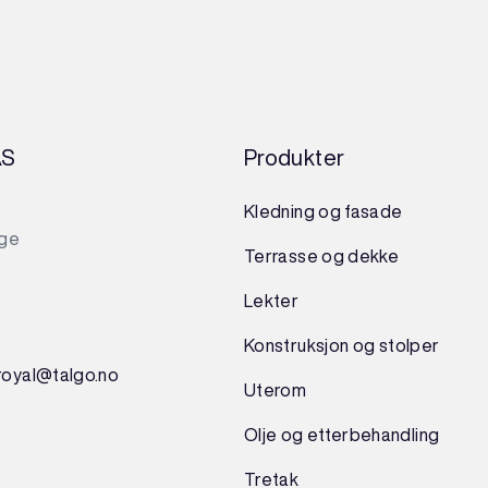
AS
Produkter
Kledning og fasade
rge
Terrasse og dekke
Lekter
Konstruksjon
og
stolper
royal@talgo.no
Uterom
Olje og etterbehandling
Tretak