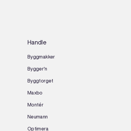
Handle
Byggmakker
Bygger'n
Byggtorget
Maxbo
Montér
Neumann
Optimera