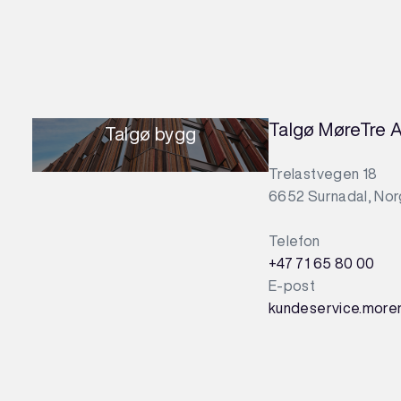
Talgø MøreTre 
Talgø bygg
Trelastvegen 18
6652 Surnadal, No
Telefon
+47 71 65 80 00
E-post
kundeservice.more