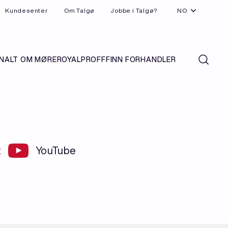
Kundesenter
Om Talgø
Jobbe i Talgø?
NO
N
ALT OM MØREROYAL
PROFF
FINN FORHANDLER
t
YouTube