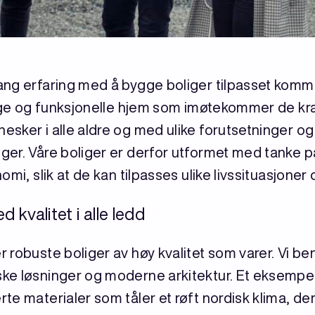
ng erfaring med å bygge boliger tilpasset kommu
rygge og funksjonelle hjem som imøtekommer de k
sker i alle aldre og med ulike forutsetninger og
er. Våre boliger er derfor utformet med tanke på 
mi, slik at de kan tilpasses ulike livssituasjoner 
kvalitet i alle ledd
 robuste boliger av høy kvalitet som varer. Vi b
ke løsninger og moderne arkitektur. Et eksempel
rte materialer som tåler et røft nordisk klima, de