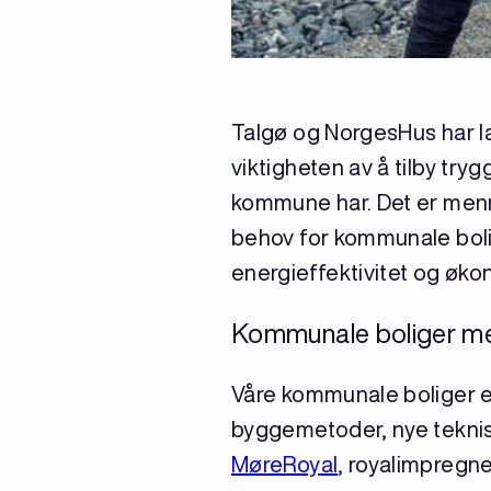
Talgø og NorgesHus har la
viktigheten av å tilby t
kommune har. Det er menne
behov for kommunale bolig
energieffektivitet og økono
Kommunale boliger med 
Våre kommunale boliger er
byggemetoder, nye teknis
MøreRoyal
, royalimpregne