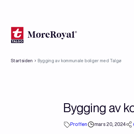
Hopp
til
hovedinnhold
Startsiden
Bygging av kommunale boliger med Talgø
Bygging av k
Proffen
mars 20, 2024