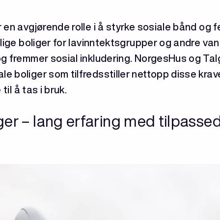
 en avgjørende rolle i å styrke sosiale bånd og 
elige boliger for lavinntektsgrupper og andre van
g fremmer sosial inkludering. NorgesHus og Talgø
 boliger som tilfredsstiller nettopp disse krav
til å tas i bruk.
r – lang erfaring med tilpassede