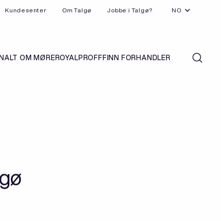
Kundesenter
Om Talgø
Jobbe i Talgø?
NO
N
ALT OM MØREROYAL
PROFF
FINN FORHANDLER
lgø