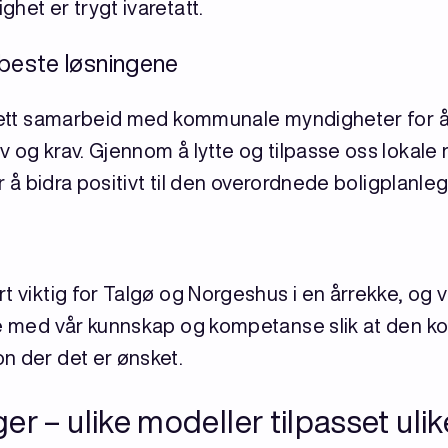
het er trygt ivaretatt.
 beste løsningene
 tett samarbeid med kommunale myndigheter for å 
 og krav. Gjennom å lytte og tilpasse oss lokale r
or å bidra positivt til den overordnede boligplanle
 viktig for Talgø og Norgeshus i en årrekke, og vil
rne med vår kunnskap og kompetanse slik at den k
n der det er ønsket.
r – ulike modeller tilpasset uli