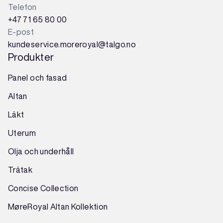
Telefon
+47 71 65 80 00
E-post
kundeservice.moreroyal@talgo.no
Produkter
Panel och fasad
Altan
Läkt
Uterum
Olja och underhåll
Trätak
Concise Collection
MøreRoyal Altan Kollektion