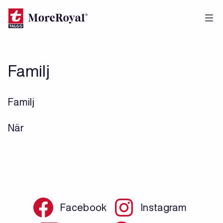
Skip
to
main
content
Familj
Familj
När
Facebook
Instagram