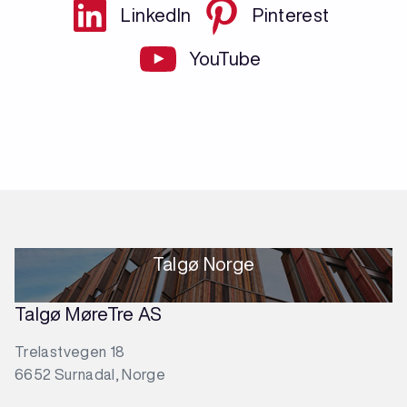
LinkedIn
Pinterest
YouTube
Talgø Norge
Talgø MøreTre AS
Trelastvegen 18
6652 Surnadal, Norge