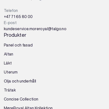
Telefon
+47 71 65 80 00
E-post
kundeservice.moreroyal@talgo.no
Produkter
Panel och fasad
Altan
Läkt
Uterum
Olja och underhåll
Trätak
Concise Collection
MøreRoyal Altan Kollektion