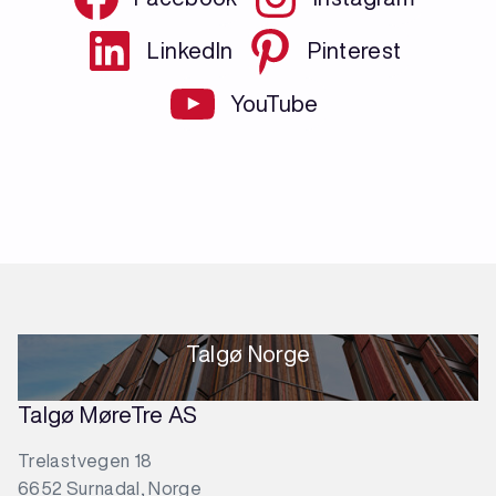
LinkedIn
Pinterest
YouTube
Talgø Norge
Talgø MøreTre AS
Trelastvegen 18
6652 Surnadal, Norge