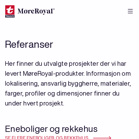
Hopp
til
hovedinnhold
Referanser
Her finner du utvalgte prosjekter der vi har
levert MøreRoyal-produkter. Informasjon om
lokalisering, ansvarlig byggherre, materialer,
farger, profiler og dimensjoner finner du
under hvert prosjekt.
Eneboliger og rekkehus
SE FLERE ENEBOLIGER OG REKKEHUS