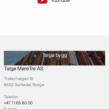
YouTube
Talgø bygg
Talgø MøreTre AS
Trelastvegen 18
6652 Surnadal, Norge
Telefon
+47 71 65 80 00
E-post