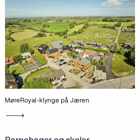
MøreRoyal-klynge på Jæren
Barnehager og skoler