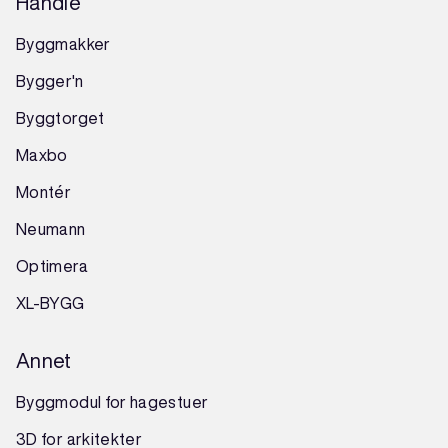
Handle
Byggmakker
Bygger'n
Byggtorget
Maxbo
Montér
Neumann
Optimera
XL-BYGG
Annet
Byggmodul for hagestuer
3D for arkitekter