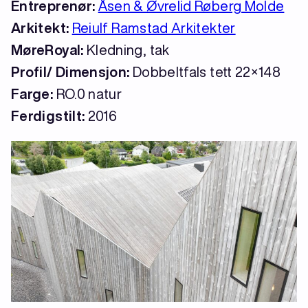
Entreprenør:
Åsen & Øvrelid Røberg Molde
Arkitekt:
Reiulf Ramstad Arkitekter
MøreRoyal:
Kledning, tak
Profil/ Dimensjon:
Dobbeltfals tett 22×148
Farge:
RO.0 natur
Ferdigstilt:
2016