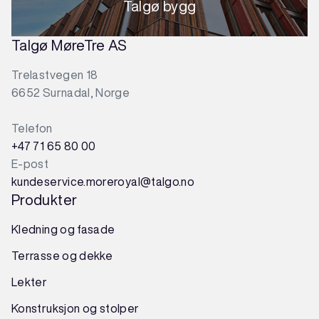
Talgø bygg
Talgø MøreTre AS
Trelastvegen 18
6652 Surnadal, Norge
Telefon
+47 71 65 80 00
E-post
kundeservice.moreroyal@talgo.no
Produkter
Kledning og fasade
Terrasse og dekke
Lekter
Konstruksjon
og
stolper