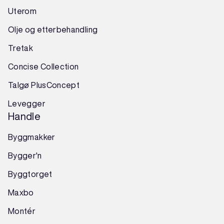
Uterom
Olje og etterbehandling
Tretak
Concise Collection
Talgø PlusConcept
Levegger
Handle
Byggmakker
Bygger'n
Byggtorget
Maxbo
Montér