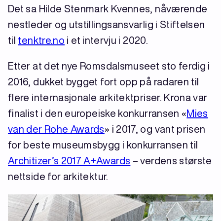
Det sa Hilde Stenmark Kvennes, nåværende
nestleder og utstillingsansvarlig i Stiftelsen
til
tenktre.no
i et intervju i 2020.
Etter at det nye Romsdalsmuseet sto ferdig i
2016, dukket bygget fort opp på radaren til
flere internasjonale arkitektpriser. Krona var
finalist i den europeiske konkurransen «
Mies
van der Rohe Awards
» i 2017, og vant prisen
for beste museumsbygg i konkurransen til
Architizer’s 2017 A+Awards
– verdens største
nettside for arkitektur.